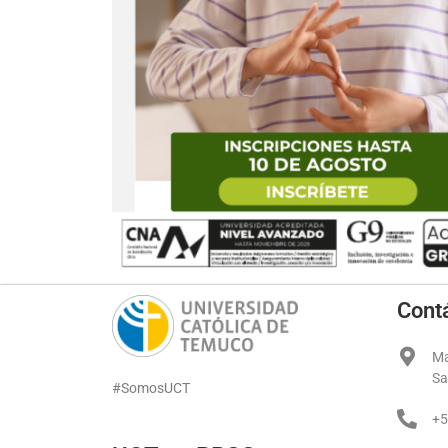
Cont
Ma
Sa
#SomosUCT
+5