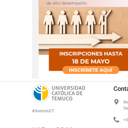
Cont
Ma
Sa
#SomosUCT
+5