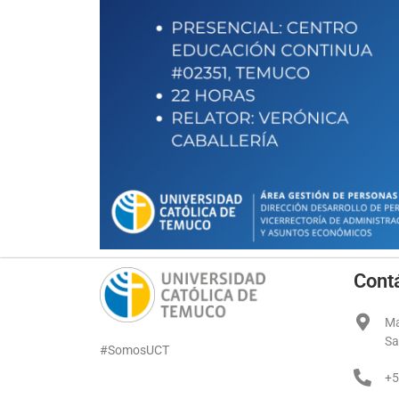
Cont
Ma
Sa
#SomosUCT
+5